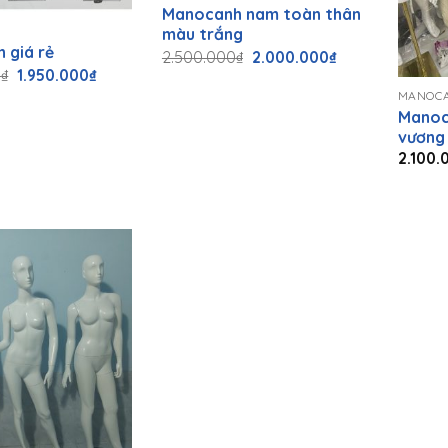
Manocanh nam toàn thân
màu trắng
 giá rẻ
Giá
Giá
2.500.000
₫
2.000.000
₫
+
gốc
hiện
Giá
Giá
0
₫
1.950.000
₫
là:
tại
gốc
hiện
MANOC
2.500.000₫.
là:
là:
tại
2.000.000₫.
Manoc
2.000.000₫.
là:
1.950.000₫.
vương
2.100.