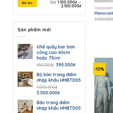
Giá
Giá
Giá:
1.100.000₫
—
Bộ lọc
tối
tối
2.100.000₫
thiểu
đa
MANOCANH
Manocanh
2.000.00
Sản phẩm mới
Ghế quầy bar ban
công cao 60cm
hoặc 75cm
Giá
Giá
390.000
₫
490.000
₫
-10%
gốc
hiện
Bộ bàn trang điểm
là:
tại
nhập khẩu HMBTD05
490.000₫.
là:
4.000.000
₫
390.000₫.
Giá
Giá
3.500.000
₫
gốc
hiện
Bàn trang điểm
là:
tại
nhập khẩu HMBTD05
4.000.000₫.
là: