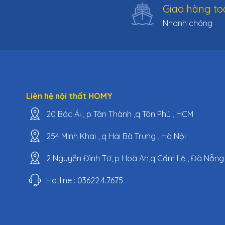
Giao hàng to
Nhanh chóng
Liên hệ nội thất HOMY
20 Bác Ái , p Tân Thành ,q Tân Phú , HCM
254 Minh Khai , q Hai Bà Trưng , Hà Nội
2 Nguyễn Đình Tứ, p Hoà An,q Cẩm Lệ , Đà Nẵng
Hotline : 03622.4.7675