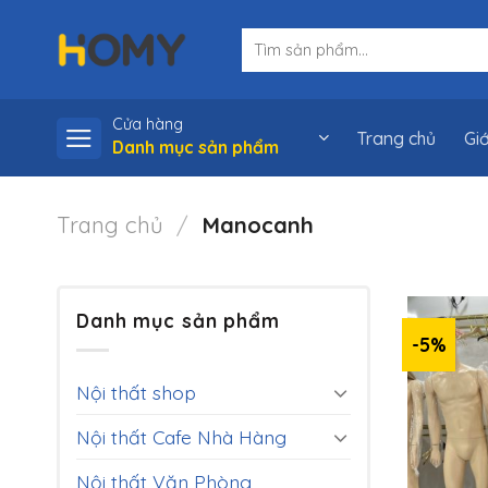
Skip
Tìm
to
kiếm:
content
Cửa hàng
Trang chủ
Giớ
Danh mục sản phẩm
Trang chủ
/
Manocanh
Danh mục sản phẩm
-5%
Nội thất shop
Nội thất Cafe Nhà Hàng
Nội thất Văn Phòng