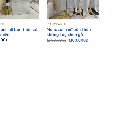
+
ANH
MANOCANH
anh nữ bán thân có
Manocanh nữ bán thân
 miện
không tay chân gỗ
Giá
Giá
000
₫
1.300.000
₫
1.100.000
₫
gốc
hiện
là:
tại
1.300.000₫.
là:
1.100.000₫.