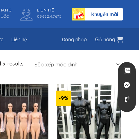
 HÀNG
LIÊN HỆ
Khuyến mãi
QUỐC
03622.4.7675
ức
Liên hệ
Đăng nhập
Giỏ hàng
 9 results
-9%