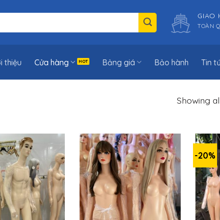
GIAO
TOÀN 
i thiệu
Cửa hàng
Bảng giá
Bảo hành
Tin t
Showing all
-20%