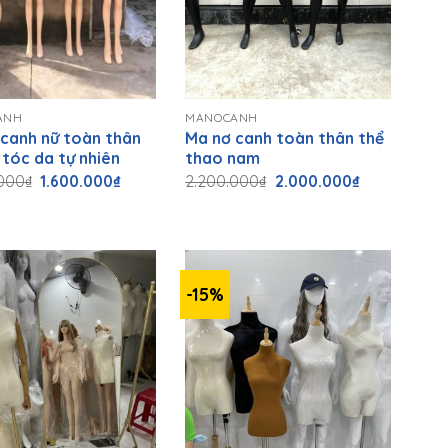
+
ANH
MANOCANH
canh nữ toàn thân
Ma nơ canh toàn thân thể
tóc da tự nhiên
thao nam
Giá
Giá
Giá
Giá
000
₫
1.600.000
₫
2.200.000
₫
2.000.000
₫
gốc
hiện
gốc
hiện
là:
tại
là:
tại
2.000.000₫.
là:
2.200.000₫.
là:
1.600.000₫.
2.000.000₫.
-15%