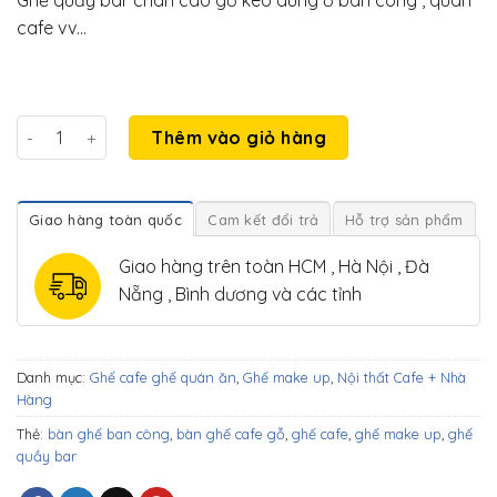
là:
tại
cafe vv…
490.000₫.
là:
390.000₫.
Ghế quầy bar ban công cao 60cm hoặc 75cm số lượng
Thêm vào giỏ hàng
Giao hàng toàn quốc
Cam kết đổi trả
Hỗ trợ sản phẩm
Giao hàng trên toàn HCM , Hà Nội , Đà
Nẵng , Bình dương và các tỉnh
Danh mục:
Ghế cafe ghế quán ăn
,
Ghế make up
,
Nội thất Cafe + Nhà
Hàng
Thẻ:
bàn ghế ban công
,
bàn ghế cafe gỗ
,
ghế cafe
,
ghế make up
,
ghế
quầy bar