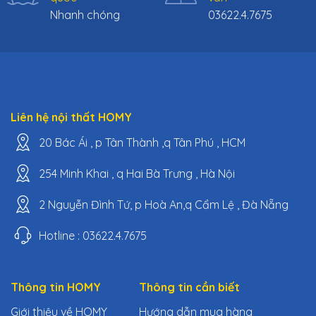
Nhanh chóng
03622.4.7675
Liên hệ nội thất HOMY
20 Bác Ái , p Tân Thành ,q Tân Phú , HCM
254 Minh Khai , q Hai Bà Trưng , Hà Nội
2 Nguyễn Đình Tứ, p Hoà An,q Cẩm Lệ , Đà Nẵng
Hotline : 03622.4.7675
Thông tin HOMY
Thông tin cần biết
Giới thiệu về HOMY
Hướng dẫn mua hàng