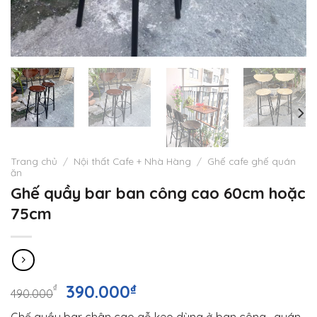
Trang chủ
/
Nội thất Cafe + Nhà Hàng
/
Ghế cafe ghế quán
ăn
Ghế quầy bar ban công cao 60cm hoặc
75cm
Giá
Giá
390.000
₫
₫
490.000
gốc
hiện
Ghế quầy bar chân cao gỗ keo dùng ở ban công , quán