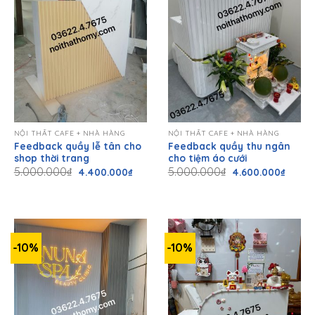
NỘI THẤT CAFE + NHÀ HÀNG
NỘI THẤT CAFE + NHÀ HÀNG
Feedback quầy lễ tân cho
Feedback quầy thu ngân
shop thời trang
cho tiệm áo cưới
Giá
Giá
Giá
Giá
5.000.000
₫
5.000.000
₫
4.400.000
₫
4.600.000
₫
gốc
hiện
gốc
hiện
là:
tại
là:
tại
5.000.000₫.
là:
5.000.000₫.
là:
4.400.000₫.
4.600.
-10%
-10%