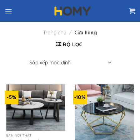
Skip
to
content
Trang chủ
/
Cửa hàng
BỘ LỌC
-5%
-10%
BÀN NỘI THẤT