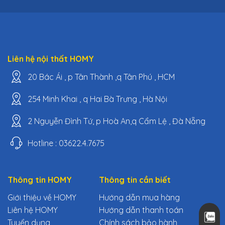
Liên hệ nội thất HOMY
20 Bác Ái , p Tân Thành ,q Tân Phú , HCM
254 Minh Khai , q Hai Bà Trưng , Hà Nội
2 Nguyễn Đình Tứ, p Hoà An,q Cẩm Lệ , Đà Nẵng
Hotline : 03622.4.7675
Thông tin HOMY
Thông tin cần biết
Giới thiệu về HOMY
Hướng dẫn mua hàng
Liên hệ HOMY
Hướng dẫn thanh toán
Tuyển dụng
Chính sách bảo hành