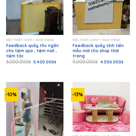
NỘI THẤT CAFE + NHÀ HÀNG
NỘI THẤT CAFE + NHÀ HÀNG
Feedback quầy thu ngân
Feedback quầy tính tiền
cho tiệm spa , tiệm nail ,
mẫu mới cho shop thời
tiệm tóc
trang
Giá
Giá
Giá
Giá
6.000.000
₫
5.000.000
₫
5.400.000
₫
4.500.000
₫
gốc
hiện
gốc
hiện
là:
tại
là:
tại
6.000.000₫.
là:
5.000.000₫.
là:
5.400.000₫.
4.500.
-10%
-13%