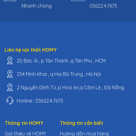
Nhanh chóng
03622.4.7675
Liên hệ nội thất HOMY
20 Bác Ái , p Tân Thành ,q Tân Phú , HCM
254 Minh Khai , q Hai Bà Trưng , Hà Nội
2 Nguyễn Đình Tứ, p Hoà An,q Cẩm Lệ , Đà Nẵng
Hotline : 03622.4.7675
Thông tin HOMY
Thông tin cần biết
Giới thiệu về HOMY
Hướng dẫn mua hàng