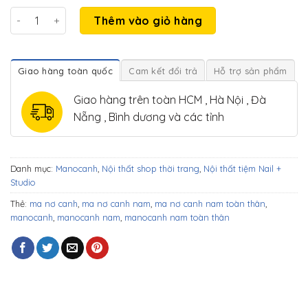
Manocanh nam toàn thân màu trắng số lượng
Thêm vào giỏ hàng
Giao hàng toàn quốc
Cam kết đổi trả
Hỗ trợ sản phẩm
Giao hàng trên toàn HCM , Hà Nội , Đà
Nẵng , Bình dương và các tỉnh
Danh mục:
Manocanh
,
Nội thất shop thời trang
,
Nội thất tiệm Nail +
Studio
Thẻ:
ma nơ canh
,
ma nơ canh nam
,
ma nơ canh nam toàn thân
,
manocanh
,
manocanh nam
,
manocanh nam toàn thân