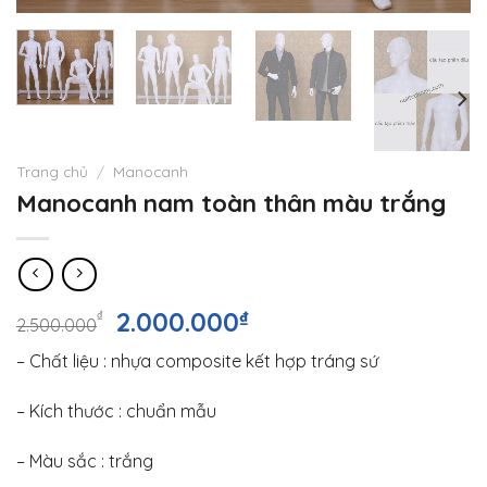
Trang chủ
/
Manocanh
Manocanh nam toàn thân màu trắng
Giá
Giá
2.000.000
₫
₫
2.500.000
gốc
hiện
– Chất liệu : nhựa composite kết hợp tráng sứ
là:
tại
2.500.000₫.
là:
– Kích thước : chuẩn mẫu
2.000.000₫.
– Màu sắc : trắng