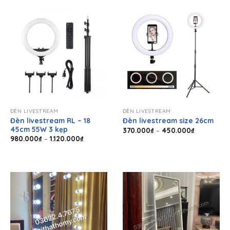
1.400.000₫
ĐÈN LIVESTREAM
ĐÈN LIVESTREAM
Đèn livestream RL – 18
Đèn livestream size 26cm
45cm 55W 3 kẹp
Khoảng
370.000
₫
–
450.000
₫
giá:
Khoảng
980.000
₫
–
1.120.000
₫
từ
giá:
370.000₫
từ
đến
980.000₫
450.000₫
đến
1.120.000₫