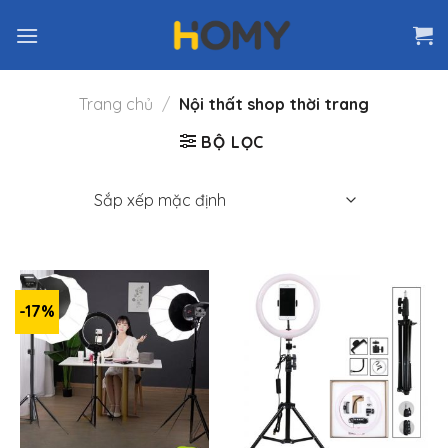
Skip
to
content
Trang chủ
/
Nội thất shop thời trang
BỘ LỌC
-17%