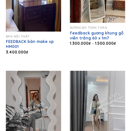
GƯƠNG SOI TOÀN THÂN
Feedback gương khung gỗ
BÀN NỘI THẤT
viền trắng 60 x 1m7
FEEDBACK bàn make up
Khoảng
1.300.000
₫
–
1.500.000
₫
HM001
giá:
từ
3.400.000
₫
1.300.0
đến
1.500.0