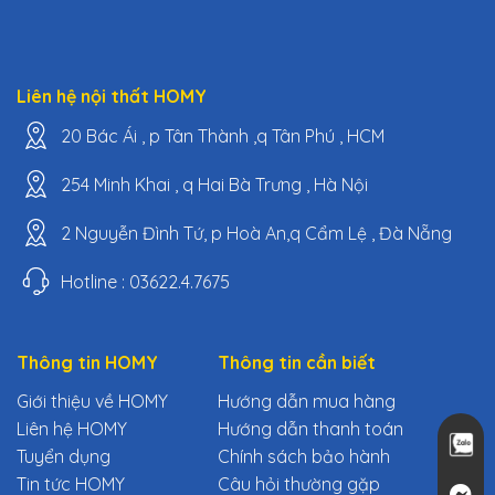
Liên hệ nội thất HOMY
20 Bác Ái , p Tân Thành ,q Tân Phú , HCM
254 Minh Khai , q Hai Bà Trưng , Hà Nội
2 Nguyễn Đình Tứ, p Hoà An,q Cẩm Lệ , Đà Nẵng
Hotline : 03622.4.7675
Thông tin HOMY
Thông tin cần biết
Giới thiệu về HOMY
Hướng dẫn mua hàng
Liên hệ HOMY
Hướng dẫn thanh toán
Tuyển dụng
Chính sách bảo hành
Tin tức HOMY
Câu hỏi thường gặp