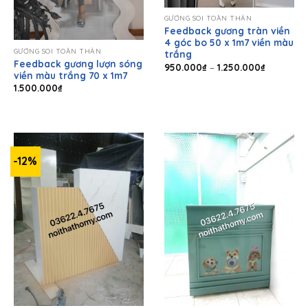
GƯƠNG SOI TOÀN THÂN
Feedback gương tràn viền
4 góc bo 50 x 1m7 viền màu
GƯƠNG SOI TOÀN THÂN
trắng
Feedback gương lượn sóng
Khoảng
950.000
₫
–
1.250.000
₫
viền màu trắng 70 x 1m7
giá:
từ
1.500.000
₫
950.000₫
đến
1.250.000
-12%