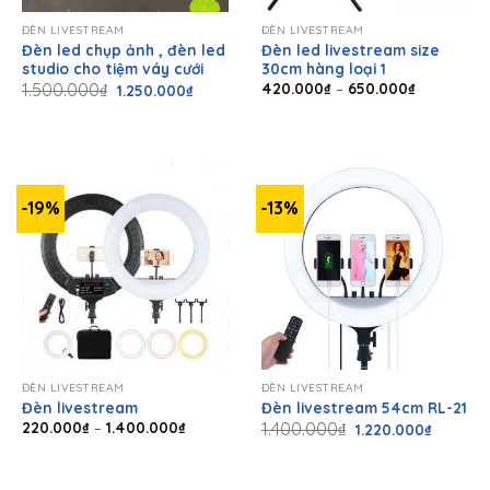
ĐÈN LIVESTREAM
ĐÈN LIVESTREAM
Đèn led chụp ảnh , đèn led
Đèn led livestream size
studio cho tiệm váy cưới
30cm hàng loại 1
Giá
Giá
Khoảng
1.500.000
₫
420.000
₫
–
650.000
₫
1.250.000
₫
gốc
hiện
giá:
là:
tại
từ
1.500.000₫.
là:
420.000₫
1.250.000₫.
đến
650.000₫
-19%
-13%
ĐÈN LIVESTREAM
ĐÈN LIVESTREAM
Đèn livestream
Đèn livestream 54cm RL-21
Khoảng
Giá
Giá
220.000
₫
–
1.400.000
₫
1.400.000
₫
1.220.000
₫
giá:
gốc
hiện
từ
là:
tại
220.000₫
1.400.000₫.
là:
đến
1.220.00