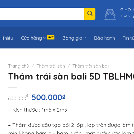
GIAO
TOÀN 
i thiệu
Cửa hàng
Bảng giá
Bảo hành
Tin t
Trang chủ
/
Thảm trải sàn
/
Thảm trài sàn bali
Thảm trải sàn bali 5D TBLHM
Giá
Giá
500.000
₫
₫
600.000
gốc
hiện
– Kích thước : 1m6 x 2m3
là:
tại
600.000₫.
là:
– Thảm được cấu tạo bởi 2 lớp , lớp trên được làm t
500.000₫.
mịn không bám bụi bám nước , mặt dưới được làm t