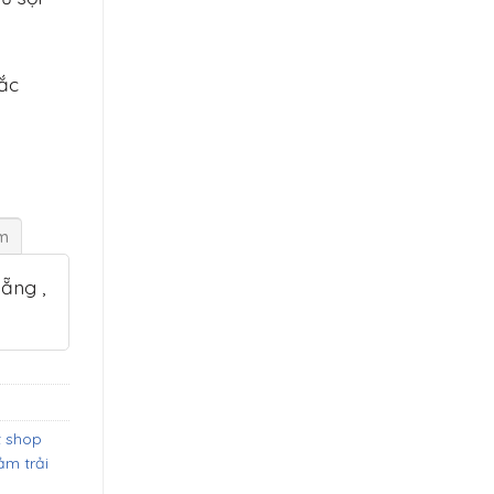
sắc
ẩm
ẵng ,
t shop
ảm trải