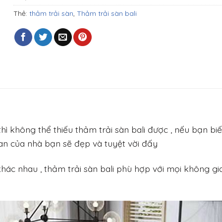
Thẻ:
thảm trải sàn
,
Thảm trải sàn bali
 không thể thiếu thảm trải sàn bali được , nếu bạn biế
ian của nhà bạn sẽ đẹp và tuyệt vời đấy
ác nhau , thảm trải sàn bali phù hợp với mọi không gian