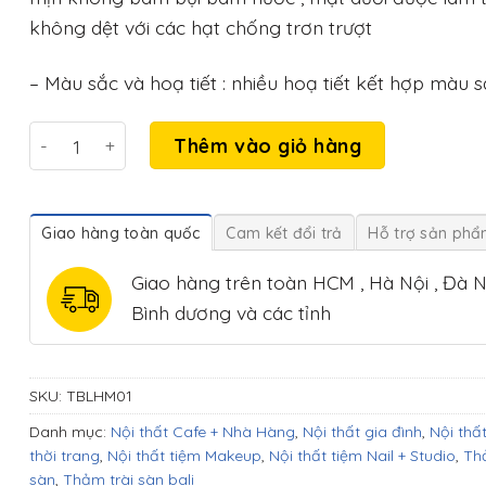
không dệt với các hạt chống trơn trượt
– Màu sắc và hoạ tiết : nhiều hoạ tiết kết hợp màu 
Thảm trải sàn bali 5D TBLHM01 số lượng
Thêm vào giỏ hàng
Giao hàng toàn quốc
Cam kết đổi trả
Hỗ trợ sản ph
Giao hàng trên toàn HCM , Hà Nội , Đà N
Bình dương và các tỉnh
SKU:
TBLHM01
Danh mục:
Nội thất Cafe + Nhà Hàng
,
Nội thất gia đình
,
Nội thấ
thời trang
,
Nội thất tiệm Makeup
,
Nội thất tiệm Nail + Studio
,
Th
sàn
,
Thảm trài sàn bali