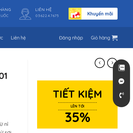
 HÀNG
LIÊN HỆ
Khuyến mãi
QUỐC
03622.4.7675
ức
Liên hệ
Đăng nhập
Giỏ hàng
01
TIẾT KIỆM
LÊN TỚI
35%
ừ nỉ
ừ sợi