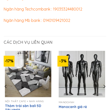
Ngân hàng Techcombank : 19035324480012
Ngân hàng Mb bank : 0140109421002
CÁC DỊCH VỤ LIÊN QUAN
-17%
-3%
NỘI THẤT CAFE + NHÀ HÀNG
MANOCANH
Thảm trải sàn bali 5D
Manocanh giá rẻ
₫
TBLHM01