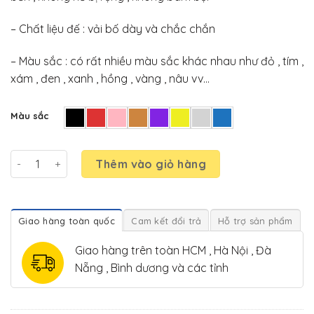
– Chất liệu đế : vải bố dày và chắc chắn
– Màu sắc : có rất nhiều màu sắc khác nhau như đỏ , tím ,
xám , đen , xanh , hồng , vàng , nâu vv…
Màu sắc
Thảm lông trải sàn số lượng
Thêm vào giỏ hàng
Giao hàng toàn quốc
Cam kết đổi trả
Hỗ trợ sản phẩm
Giao hàng trên toàn HCM , Hà Nội , Đà
Nẵng , Bình dương và các tỉnh