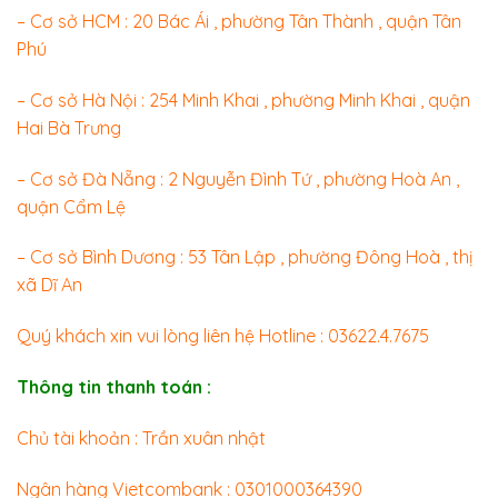
– Cơ sở HCM : 20 Bác Ái , phường Tân Thành , quận Tân
Phú
– Cơ sở Hà Nội : 254 Minh Khai , phường Minh Khai , quận
Hai Bà Trưng
– Cơ sở Đà Nẵng : 2 Nguyễn Đình Tứ , phường Hoà An ,
quận Cẩm Lệ
– Cơ sở Bình Dương : 53 Tân Lập , phường Đông Hoà , thị
xã Dĩ An
Quý khách xin vui lòng liên hệ Hotline : 03622.4.7675
Thông tin thanh toán :
Chủ tài khoản : Trần xuân nhật
Ngân hàng Vietcombank : 0301000364390