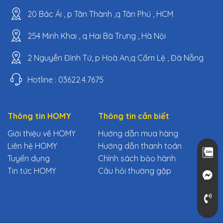
20 Bác Ái , p Tân Thành ,q Tân Phú , HCM
254 Minh Khai , q Hai Bà Trưng , Hà Nội
2 Nguyễn Đình Tứ, p Hoà An,q Cẩm Lệ , Đà Nẵng
Hotline : 03622.4.7675
Thông tin HOMY
Thông tin cần biết
Giới thiệu về HOMY
Hướng dẫn mua hàng
Liên hệ HOMY
Hướng dẫn thanh toán
Tuyển dụng
Chính sách bảo hành
Tin tức HOMY
Câu hỏi thường gặp