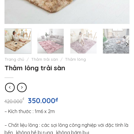
Trang chủ
/
Thảm trải sàn
/
Thảm lông
Thảm lông trải sàn
Giá
Giá
350.000
₫
₫
420.000
gốc
hiện
– Kích thước : 1m6 x 2m
là:
tại
420.000₫.
là:
– Chất liệu lông : các sợi lông công nghiệp với đặc tính là
350.000₫.
bền , không hề bị rụng , không bám bụi