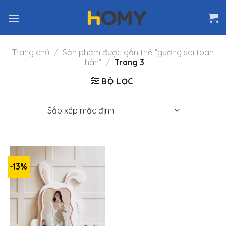
Skip
to
content
Trang chủ
/
Sản phẩm được gắn thẻ “gương soi toàn
thân”
/
Trang 3
BỘ LỌC
-13%