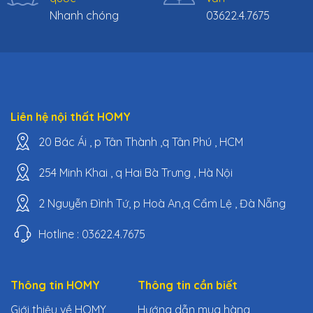
Nhanh chóng
03622.4.7675
Liên hệ nội thất HOMY
20 Bác Ái , p Tân Thành ,q Tân Phú , HCM
254 Minh Khai , q Hai Bà Trưng , Hà Nội
2 Nguyễn Đình Tứ, p Hoà An,q Cẩm Lệ , Đà Nẵng
Hotline : 03622.4.7675
Thông tin HOMY
Thông tin cần biết
Giới thiệu về HOMY
Hướng dẫn mua hàng