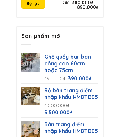
Giá
Giá
Giá:
380.000₫
—
Bộ lọc
tối
tối
890.000₫
thiểu
đa
Sản phẩm mới
Ghế quầy bar ban
công cao 60cm
hoặc 75cm
Giá
Giá
390.000
₫
490.000
₫
gốc
hiện
Bộ bàn trang điểm
là:
tại
nhập khẩu HMBTD05
490.000₫.
là:
4.000.000
₫
390.000₫.
Giá
Giá
3.500.000
₫
gốc
hiện
Bàn trang điểm
là:
tại
nhập khẩu HMBTD05
4.000.000₫.
là: