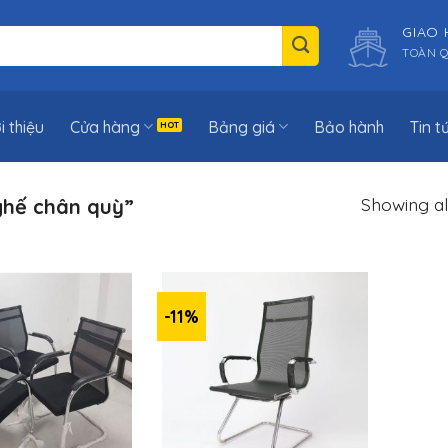
GIAO
TOÀN 
i thiệu
Cửa hàng
Bảng giá
Bảo hành
Tin t
Showing all
hế chân quỳ”
-11%