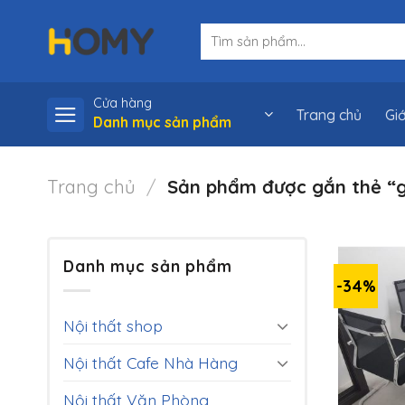
Skip
Tìm
to
kiếm:
content
Cửa hàng
Trang chủ
Giớ
Danh mục sản phẩm
Trang chủ
/
Sản phẩm được gắn thẻ “g
Danh mục sản phẩm
-34%
Nội thất shop
Nội thất Cafe Nhà Hàng
Nội thất Văn Phòng