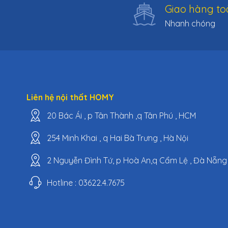
Giao hàng to
Nhanh chóng
Liên hệ nội thất HOMY
20 Bác Ái , p Tân Thành ,q Tân Phú , HCM
254 Minh Khai , q Hai Bà Trưng , Hà Nội
2 Nguyễn Đình Tứ, p Hoà An,q Cẩm Lệ , Đà Nẵng
Hotline : 03622.4.7675