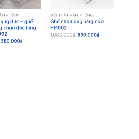
+
VĂN PHÒNG
NỘI THẤT VĂN PHÒNG
quỳ đúc – ghế
Ghế chân quỳ lưng cao
g chân đúc lưng
HM002
002
Giá
Giá
1.000.000
₫
890.000
₫
gốc
hiện
Giá
Giá
380.000
₫
là:
tại
gốc
hiện
1.000.000₫.
là:
là:
tại
890.000₫.
580.000₫.
là:
380.000₫.