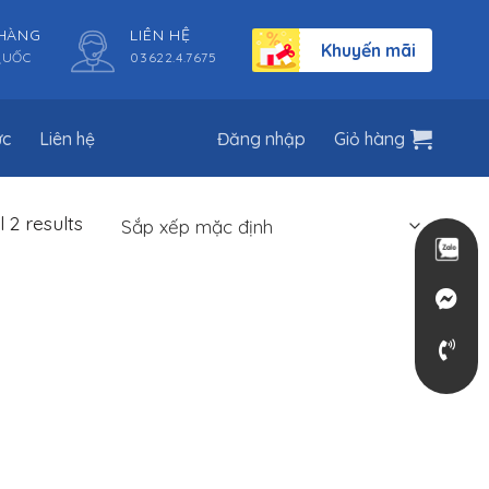
 HÀNG
LIÊN HỆ
Khuyến mãi
QUỐC
03622.4.7675
ức
Liên hệ
Đăng nhập
Giỏ hàng
 2 results