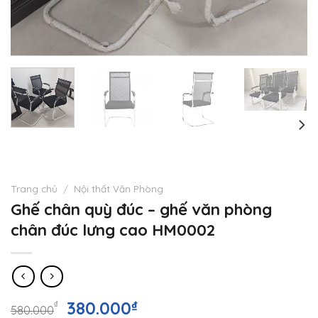
Trang chủ
/
Nội thất Văn Phòng
Ghế chân quỳ đúc – ghế văn phòng
chân đúc lưng cao HM0002
Giá
Giá
380.000
₫
₫
580.000