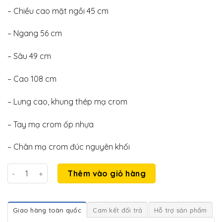
gốc
hiện
– Chiều cao mặt ngồi 45 cm
là:
tại
580.000₫.
là:
– Ngang 56 cm
380.000₫.
– Sâu 49 cm
– Cao 108 cm
– Lưng cao, khung thép mạ crom
– Tay mạ crom ốp nhựa
– Chân mạ crom đúc nguyên khối
Ghế chân quỳ đúc - ghế văn phòng chân đúc lưng cao HM00
Thêm vào giỏ hàng
Giao hàng toàn quốc
Cam kết đổi trả
Hỗ trợ sản phẩm