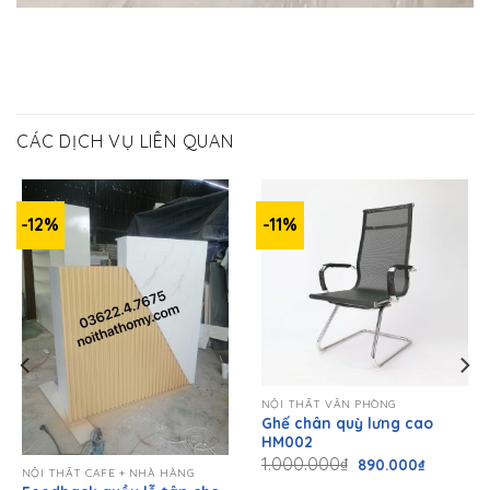
CÁC DỊCH VỤ LIÊN QUAN
-12%
-11%
NỘI THẤT VĂN PHÒNG
Ghế chân quỳ lưng cao
HM002
Giá
Giá
1.000.000
₫
890.000
₫
gốc
hiện
NỘI THẤT CAFE + NHÀ HÀNG
là:
tại