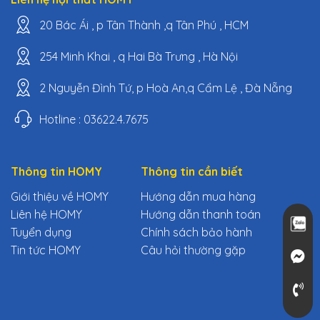
20 Bác Ái , p Tân Thành ,q Tân Phú , HCM
254 Minh Khai , q Hai Bà Trưng , Hà Nội
2 Nguyễn Đình Tứ, p Hoà An,q Cẩm Lệ , Đà Nẵng
Hotline : 03622.4.7675
Thông tin HOMY
Thông tin cần biết
Giới thiệu về HOMY
Hướng dẫn mua hàng
Liên hệ HOMY
Hướng dẫn thanh toán
Tuyển dụng
Chính sách bảo hành
Tin tức HOMY
Câu hỏi thường gặp