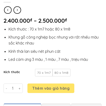
Khoảng
2.400.000
₫
–
2.500.000
₫
giá:
Kích thước : 70 x 1m7 hoặc 80 x 1m8
từ
2.400.000₫
Khung gỗ công nghiệp bọc nhung với rất nhiều màu
đến
sắc khác nhau
2.500.000₫
Kính thái lan siêu nét phun cát
Led cảm ứng 3 màu , 1 màu , 7 màu , triệu màu
Kích thước
70 x 1m7
80 x 1m8
Gương soi toàn thân bọc nhung có đèn led số lượng
Thêm vào giỏ hàng