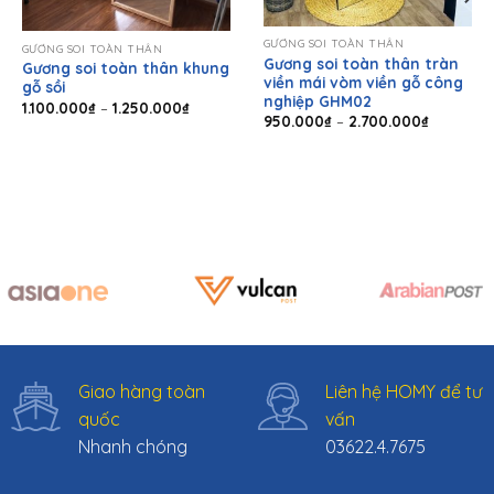
GƯƠNG SOI TOÀN THÂN
GƯƠNG SOI TOÀN THÂN
Gương soi toàn thân tràn
Gương soi toàn thân khung
viền mái vòm viền gỗ công
gỗ sồi
nghiệp GHM02
Khoảng
1.100.000
₫
–
1.250.000
₫
Khoảng
giá:
950.000
₫
–
2.700.000
₫
giá:
từ
0₫
từ
1.100.000₫
950.000
đến
00₫
đến
1.250.000₫
2.700.00
Giao hàng toàn
Liên hệ HOMY để tư
quốc
vấn
Nhanh chóng
03622.4.7675