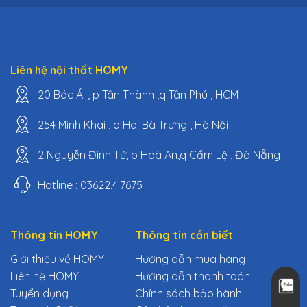
Liên hệ nội thất HOMY
20 Bác Ái , p Tân Thành ,q Tân Phú , HCM
254 Minh Khai , q Hai Bà Trưng , Hà Nội
2 Nguyễn Đình Tứ, p Hoà An,q Cẩm Lệ , Đà Nẵng
Hotline : 03622.4.7675
Thông tin HOMY
Thông tin cần biết
Giới thiệu về HOMY
Hướng dẫn mua hàng
Liên hệ HOMY
Hướng dẫn thanh toán
Tuyển dụng
Chính sách bảo hành