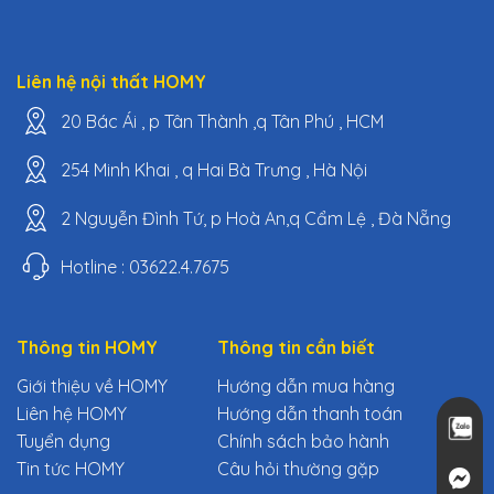
Liên hệ nội thất HOMY
20 Bác Ái , p Tân Thành ,q Tân Phú , HCM
254 Minh Khai , q Hai Bà Trưng , Hà Nội
2 Nguyễn Đình Tứ, p Hoà An,q Cẩm Lệ , Đà Nẵng
Hotline : 03622.4.7675
Thông tin HOMY
Thông tin cần biết
Giới thiệu về HOMY
Hướng dẫn mua hàng
Liên hệ HOMY
Hướng dẫn thanh toán
Tuyển dụng
Chính sách bảo hành
Tin tức HOMY
Câu hỏi thường gặp