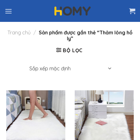
Skip
to
content
Trang chủ
/
Sản phẩm được gắn thẻ “Thảm lông hồ
ly”
BỘ LỌC