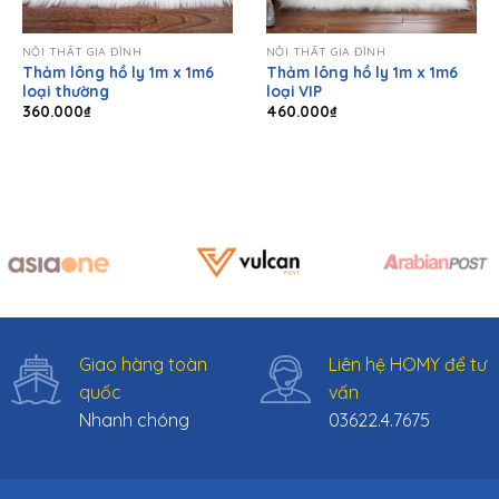
NỘI THẤT GIA ĐÌNH
NỘI THẤT GIA ĐÌNH
Thảm lông hồ ly 1m x 1m6
Thảm lông hồ ly 1m x 1m6
loại thường
loại VIP
360.000
₫
460.000
₫
Giao hàng toàn
Liên hệ HOMY để tư
quốc
vấn
Nhanh chóng
03622.4.7675