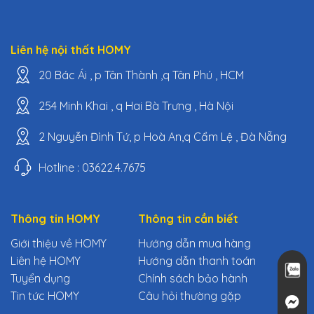
Liên hệ nội thất HOMY
20 Bác Ái , p Tân Thành ,q Tân Phú , HCM
254 Minh Khai , q Hai Bà Trưng , Hà Nội
2 Nguyễn Đình Tứ, p Hoà An,q Cẩm Lệ , Đà Nẵng
Hotline : 03622.4.7675
Thông tin HOMY
Thông tin cần biết
Giới thiệu về HOMY
Hướng dẫn mua hàng
Liên hệ HOMY
Hướng dẫn thanh toán
Tuyển dụng
Chính sách bảo hành
Tin tức HOMY
Câu hỏi thường gặp