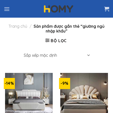
Skip
to
content
Trang chủ
/
Sản phẩm được gắn thẻ “giường ngủ
nhập khẩu”
BỘ LỌC
-14%
-9%