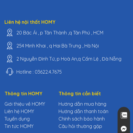
Liên hệ nội thất HOMY
20 Bác Ái , p Tân Thành ,q Tân Phú , HCM
254 Minh Khai , q Hai Bà Trưng , Hà Nội
2 Nguyễn Đình Tứ, p Hoà An,q Cẩm Lệ , Đà Nẵng
Hotline : 03622.4.7675
Thông tin HOMY
Thông tin cần biết
Giới thiệu về HOMY
Hướng dẫn mua hàng
Liên hệ HOMY
Hướng dẫn thanh toán
Tuyển dụng
Chính sách bảo hành
Tin tức HOMY
Câu hỏi thường gặp