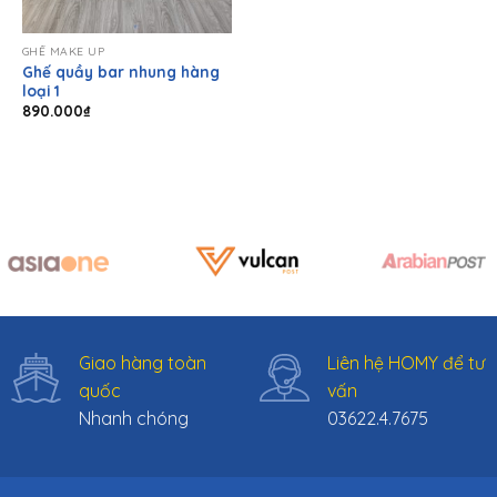
GHẾ MAKE UP
Ghế quầy bar nhung hàng
loại 1
890.000
₫
Giao hàng toàn
Liên hệ HOMY để tư
quốc
vấn
Nhanh chóng
03622.4.7675