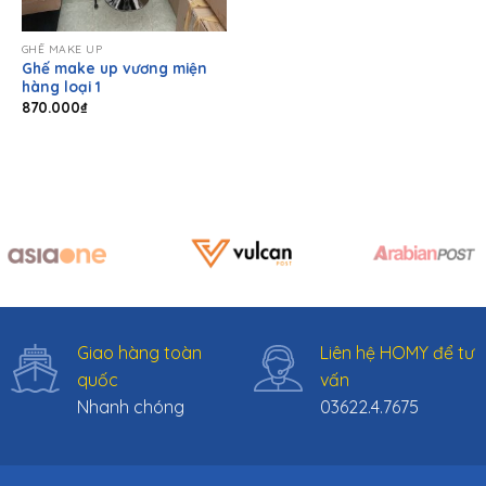
GHẾ MAKE UP
Ghế make up vương miện
hàng loại 1
870.000
₫
Giao hàng toàn
Liên hệ HOMY để tư
quốc
vấn
Nhanh chóng
03622.4.7675