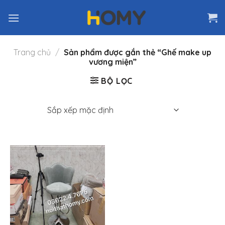
Skip
to
content
Trang chủ
/
Sản phẩm được gắn thẻ “Ghế make up
vương miện”
BỘ LỌC