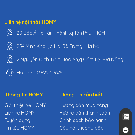
Liên hệ nội thất HOMY
20 Bác Ái , p Tân Thành ,q Tân Phú , HCM
254 Minh Khai , q Hai Bà Trưng , Hà Nội
2 Nguyễn Đình Tứ, p Hoà An,q Cẩm Lệ , Đà Nẵng
Hotline : 03622.4.7675
Thông tin HOMY
Thông tin cần biết
Giới thiệu về HOMY
Hướng dẫn mua hàng
Liên hệ HOMY
Hướng dẫn thanh toán
Tuyển dụng
Chính sách bảo hành
Tin tức HOMY
Câu hỏi thường gặp