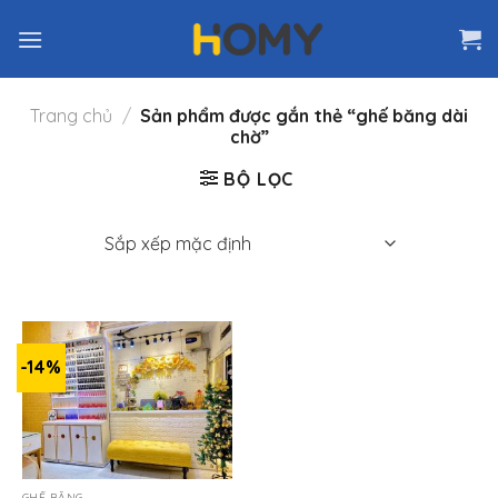
Skip
to
content
Trang chủ
/
Sản phẩm được gắn thẻ “ghế băng dài
chờ”
BỘ LỌC
-14%
GHẾ BĂNG