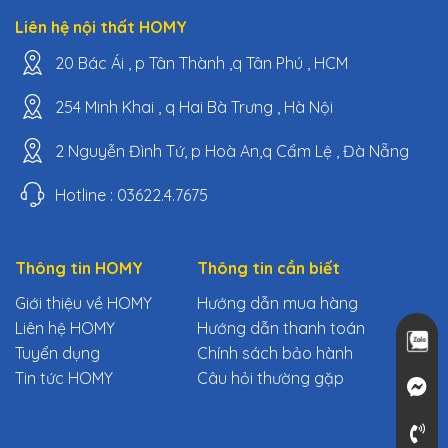
Liên hệ nội thất HOMY
20 Bác Ái , p Tân Thành ,q Tân Phú , HCM
254 Minh Khai , q Hai Bà Trưng , Hà Nội
2 Nguyễn Đình Tứ, p Hoà An,q Cẩm Lệ , Đà Nẵng
Hotline : 03622.4.7675
Thông tin HOMY
Thông tin cần biết
Giới thiệu về HOMY
Hướng dẫn mua hàng
Liên hệ HOMY
Hướng dẫn thanh toán
Tuyển dụng
Chính sách bảo hành
Tin tức HOMY
Câu hỏi thường gặp