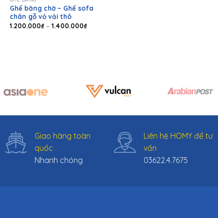
Ghế băng chờ – Ghế sofa
chân gỗ vỏ vải thô
Khoảng
1.200.000
₫
–
1.400.000
₫
giá:
từ
1.200.000₫
đến
1.400.000₫
Giao hàng toàn
Liên hệ HOMY để tư
quốc
vấn
Nhanh chóng
03622.4.7675