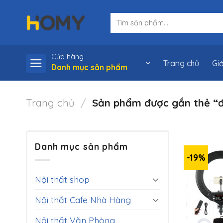
Skip
Tìm
to
kiếm:
content
Cửa hàng
Trang chủ
Giớ
Danh mục sản phẩm
Trang chủ
/
Sản phẩm được gắn thẻ “
Danh mục sản phẩm
-19%
Nội thất shop
Nội thất Cafe Nhà Hàng
Nội thất Văn Phòng