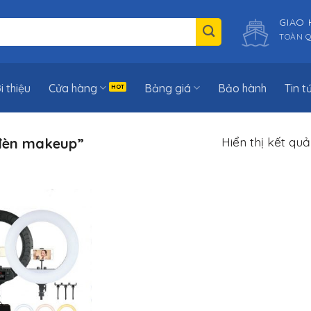
GIAO
TOÀN 
i thiệu
Cửa hàng
Bảng giá
Bảo hành
Tin t
Hiển thị kết qu
đèn makeup”