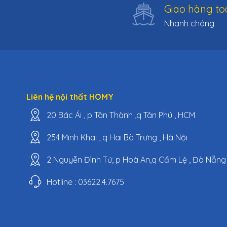
Giao hàng to
Nhanh chóng
Liên hệ nội thất HOMY
20 Bác Ái , p Tân Thành ,q Tân Phú , HCM
254 Minh Khai , q Hai Bà Trưng , Hà Nội
2 Nguyễn Đình Tứ, p Hoà An,q Cẩm Lệ , Đà Nẵng
Hotline : 03622.4.7675