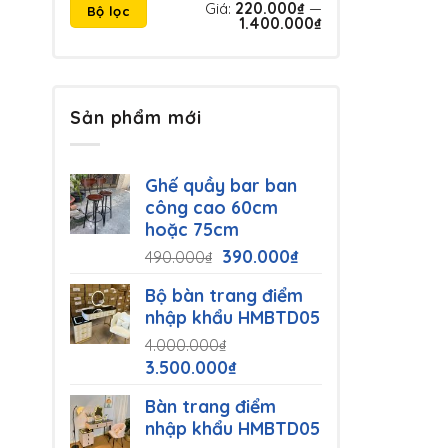
Giá
Giá
Giá:
220.000₫
—
Bộ lọc
tối
tối
1.400.000₫
thiểu
đa
Sản phẩm mới
Ghế quầy bar ban
công cao 60cm
hoặc 75cm
Giá
Giá
390.000
₫
490.000
₫
gốc
hiện
Bộ bàn trang điểm
là:
tại
nhập khẩu HMBTD05
490.000₫.
là:
4.000.000
₫
390.000₫.
Giá
Giá
3.500.000
₫
gốc
hiện
Bàn trang điểm
là:
tại
nhập khẩu HMBTD05
4.000.000₫.
là: