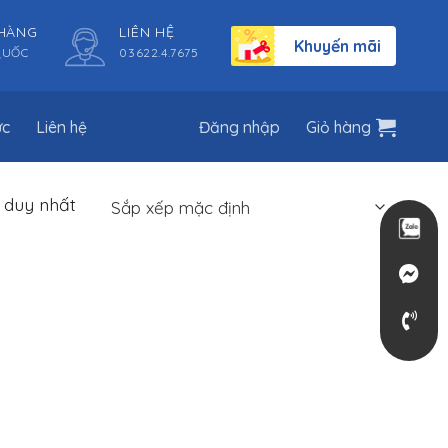
 HÀNG
LIÊN HỆ
Khuyến mãi
QUỐC
03622.4.7675
ức
Liên hệ
Đăng nhập
Giỏ hàng
ả duy nhất