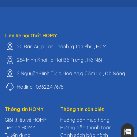
Liên hệ nội thất HOMY
20 Bác Ái , p Tân Thành ,q Tân Phú , HCM
254 Minh Khai , q Hai Bà Trưng , Hà Nội
2 Nguyễn Đình Tứ, p Hoà An,q Cẩm Lệ , Đà Nẵng
Hotline : 03622.4.7675
Thông tin HOMY
Thông tin cần biết
Giới thiệu về HOMY
Hướng dẫn mua hàng
Liên hệ HOMY
Hướng dẫn thanh toán
Tuyển dụng
Chính sách bảo hành