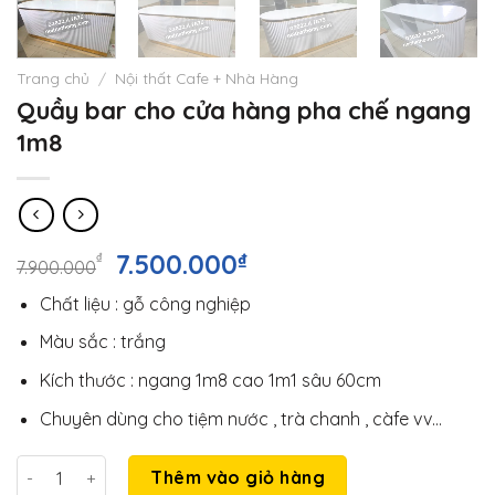
Trang chủ
/
Nội thất Cafe + Nhà Hàng
Quầy bar cho cửa hàng pha chế ngang
1m8
Giá
Giá
7.500.000
₫
₫
7.900.000
gốc
hiện
Chất liệu : gỗ công nghiệp
là:
tại
7.900.000₫.
là:
Màu sắc : trắng
7.500.000₫.
Kích thước : ngang 1m8 cao 1m1 sâu 60cm
Chuyên dùng cho tiệm nước , trà chanh , càfe vv…
Quầy bar cho cửa hàng pha chế ngang 1m8 số lượng
Thêm vào giỏ hàng