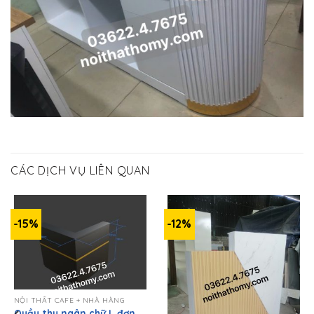
CÁC DỊCH VỤ LIÊN QUAN
-15%
-12%
NỘI THẤT CAFE + NHÀ HÀNG
Quầy thu ngân chữ L đơn