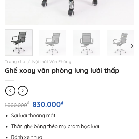
Trang chủ
/
Nội thất Văn Phòng
Ghế xoay văn phòng lưng lưới thấp
Giá
Giá
830.000
₫
₫
1.000.000
gốc
hiện
Sợi lưới thoáng mát
là:
tại
1.000.000₫.
là:
Thân ghế bằng thép mạ crom bọc lưới
830.000₫.
Bánh xe nhựa