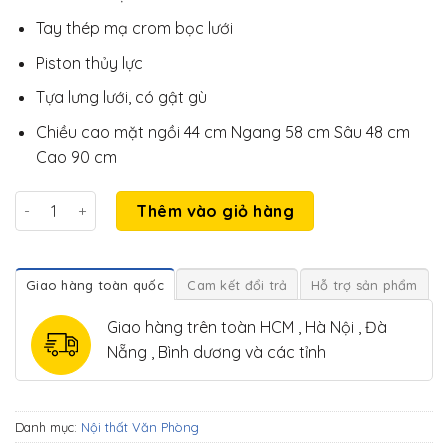
Tay thép mạ crom bọc lưới
Piston thủy lực
Tựa lưng lưới, có gật gù
Chiều cao mặt ngồi 44 cm Ngang 58 cm Sâu 48 cm
Cao 90 cm
Ghế xoay văn phòng lưng lưới thấp số lượng
Thêm vào giỏ hàng
Giao hàng toàn quốc
Cam kết đổi trả
Hỗ trợ sản phẩm
Giao hàng trên toàn HCM , Hà Nội , Đà
Nẵng , Bình dương và các tỉnh
Danh mục:
Nội thất Văn Phòng