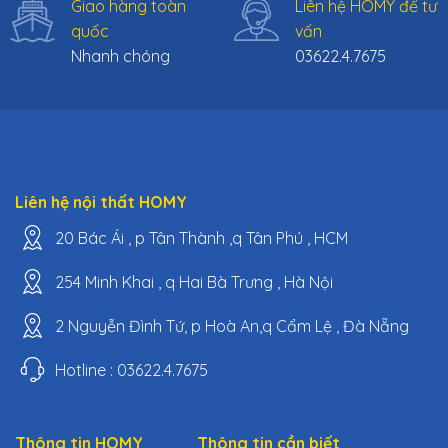
Giao hàng toàn
Liên hệ HOMY để tư
quốc
vấn
Nhanh chóng
03622.4.7675
Liên hệ nội thất HOMY
20 Bác Ái , p Tân Thành ,q Tân Phú , HCM
254 Minh Khai , q Hai Bà Trưng , Hà Nội
2 Nguyễn Đình Tứ, p Hoà An,q Cẩm Lệ , Đà Nẵng
Hotline : 03622.4.7675
Thông tin HOMY
Thông tin cần biết