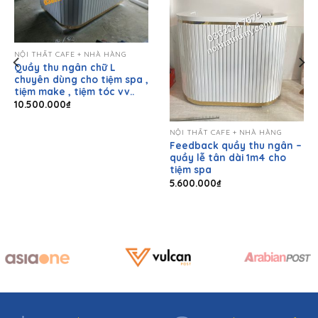
NỘI THẤT CAFE + NHÀ HÀNG
Quầy thu ngân chữ L
chuyên dùng cho tiệm spa ,
tiệm make , tiệm tóc vv..
10.500.000
₫
NỘI THẤT CAFE + NHÀ HÀNG
Feedback quầy thu ngân –
0₫.
quầy lễ tân dài 1m4 cho
tiệm spa
5.600.000
₫