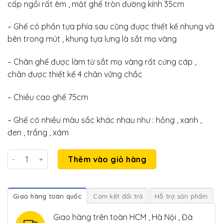
cấp ngồi rất êm , mặt ghế tròn đường kính 35cm
– Ghế có phần tựa phía sau cũng được thiết kế nhung và
bên trong mút , khung tựa lưng là sắt mạ vàng
– Chân ghế được làm từ sắt mạ vàng rất cứng cáp ,
chân được thiết kế 4 chân vững chắc
– Chiều cao ghế 75cm
– Ghế có nhiều màu sắc khác nhau như : hồng , xanh ,
đen , trắng , xám
Ghế trang điểm , ghế bar chân vàng phong cách hiện đại số
Thêm vào giỏ hàng
Giao hàng toàn quốc
Cam kết đổi trả
Hỗ trợ sản phẩm
Giao hàng trên toàn HCM , Hà Nội , Đà