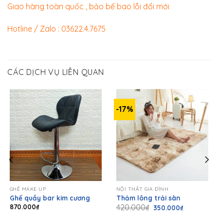
Giao hàng toàn quốc , bảo bể bao lỗi đổi mới
Hotline / Zalo : 03622.4.7675
CÁC DỊCH VỤ LIÊN QUAN
-17%
GHẾ MAKE UP
NỘI THẤT GIA ĐÌNH
Ghế quầy bar kim cương
Thảm lông trải sàn
Giá
Giá
870.000
₫
420.000
₫
350.000
₫
gốc
hiện