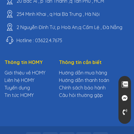
20 Bác Ái , p Tân Thành ,q Tân Phú , HCM
254 Minh Khai , q Hai Bà Trưng , Hà Nội
2 Nguyễn Đình Tứ, p Hoà An,q Cẩm Lệ , Đà Nẵng
Hotline : 03622.4.7675
Thông tin HOMY
Thông tin cần biết
Giới thiệu về HOMY
Hướng dẫn mua hàng
Liên hệ HOMY
Hướng dẫn thanh toán
Tuyển dụng
Chính sách bảo hành
Tin tức HOMY
Câu hỏi thường gặp